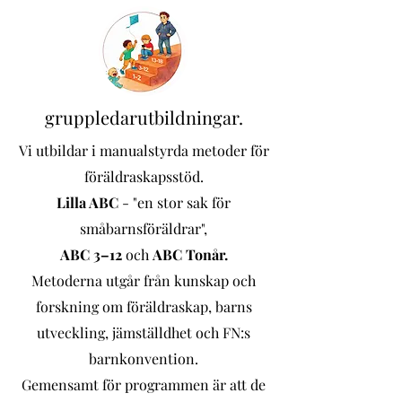
gruppledarutbildningar.
Vi utbildar i manualstyrda metoder för
föräldraskapsstöd.
Lilla ABC
- "en stor sak för
småbarnsföräldrar",
ABC 3–12
och
ABC Tonår.
Metoderna
utgår från kunskap och
forskning om föräldraskap, barns
utveckling, jämställdhet och FN:s
barnkonvention.
Gemensamt för programmen är att de